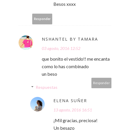
Besos xxxx
Responder
NSHANTEL BY TAMARA
03 agosto, 2016 12:52
que bonito el vestido!! me encanta
como lo has combinado
un beso
Responder
Respuestas
ELENA SUÑER
13 agosto, 2016 16:51
¡Mil gracias, preciosa!
Un besazo