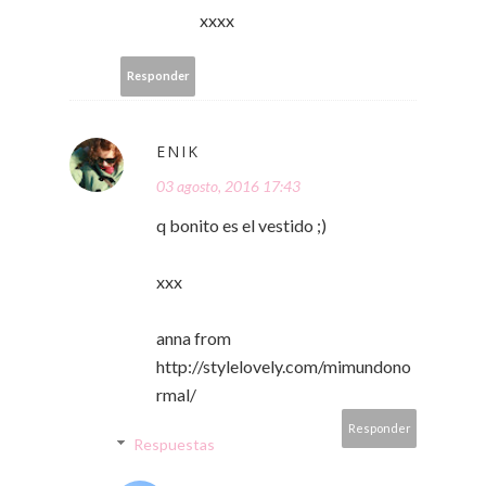
xxxx
Responder
ENIK
03 agosto, 2016 17:43
q bonito es el vestido ;)
xxx
anna from
http://stylelovely.com/mimundono
rmal/
Responder
Respuestas