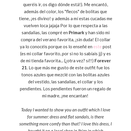
queréis ir, os digo dónde está!). Me encantó,
además del color, los "flecos" de bolitas que
tiene, ¡es divino! y además a mí estas cucadas me
vuelven loca jajaja Por lo que respecta a las
sandalias, las compré en
Primark
y han sido mi
compra del verano favorita, ¡sin duda! El collar
ya lo conocéis porque os lo enseñé en
este
post
(es mi collar favorito, por si no lo sabíais jj) y es
de mi tienda favorita... (¿otra vez? sí!!)
Forever
21
. Lo que más me gusto de este outfit fue los
tonos azules que mezclé con las bolitas azules
del vestido, las sandalias, el collar y los
pendientes. Los pendientes fueron un regalo de
mi madre, ¡me encantan!
Today I wanted to show you an outfit which I love
for summer: dress and flat sandals, is there
something more comfy than that? I love this dress, I
bought it on a local shop in Ibiza in which