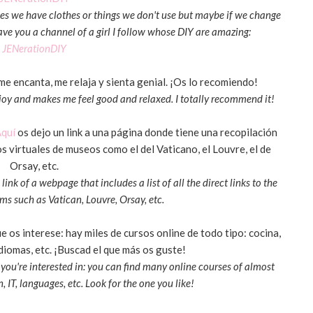
s we have clothes or things we don't use but maybe if we change
eave you a channel of a girl I follow whose DIY are amazing:
JENerationDIY
me encanta, me relaja y sienta genial. ¡Os lo recomiendo!
njoy and makes me feel good and relaxed. I totally recommend it!
quí
os dejo un link a una página donde tiene una recopilación
os virtuales de museos como el del Vaticano, el Louvre, el de
Orsay, etc.
 link of a webpage that includes a list of all the direct links to the
ms such as Vatican, Louvre, Orsay, etc.
 os interese: hay miles de cursos online de todo tipo: cocina,
idiomas, etc. ¡Buscad el que más os guste!
you're interested in: you can find many online courses of almost
, IT, languages, etc. Look for the one you like!