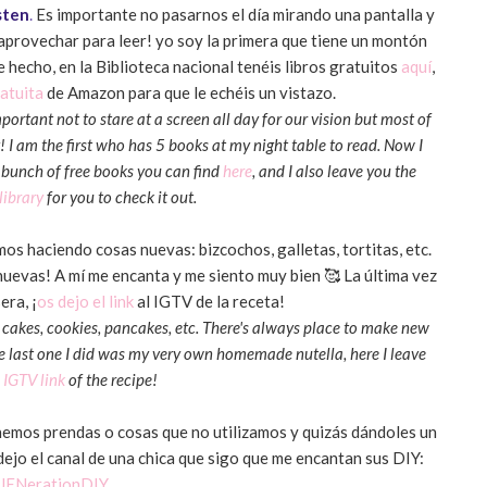
sten
.
Es importante no pasarnos el día mirando una pantalla y
provechar para leer! yo soy la primera que tiene un montón
De hecho, en la Biblioteca nacional tenéis libros gratuitos
aquí
,
ratuita
de Amazon para que le echéis un vistazo.
mportant not to stare at a screen all day for our vision but most of
! I am the first who has 5 books at my night table to read. Now I
a bunch of free books you can find
here
, and I also leave you the
library
for you to check it out.
s haciendo cosas nuevas: bizcochos, galletas, tortitas, etc.
nuevas! A mí me encanta y me siento muy bien 🥰 La última vez
era, ¡
os dejo el link
al IGTV de la receta!
: cakes, cookies, pancakes, etc. There's always place to make new
 The last one I did was my very own homemade nutella, here I leave
 IGTV link
of the recipe!
nemos prendas o cosas que no utilizamos y quizás dándoles un
ejo el canal de una chica que sigo que me encantan sus DIY:
JENerationDIY