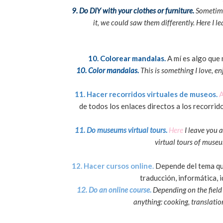
9. Do DIY with your clothes or furniture.
Sometime
it, we could saw them differently. Here I l
10. Colorear mandalas.
A mí es algo que 
10. Color mandalas.
This is something I love, e
11. Hacer recorridos virtuales de museos.
A
de todos los enlaces directos a los recorrid
11. Do museums virtual tours.
Here
I leave you a
virtual tours of museu
12. Hacer cursos online.
Depende del tema que
traducción, informática, 
12. Do an online course.
Depending on the field 
anything: cooking, translation