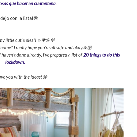
osas que hacer en cuarentena
.
dejo con la lista!🤓
y little cutie pies!! ✨💗🌸💜
home? I really hope you're all safe and okay🙏🏼
I haven't done already, I've prepared a list of
20 things to do this
lockdown.
eave you with the ideas!🤓