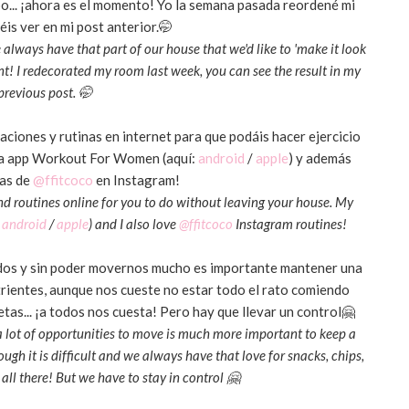
o... ¡ahora es el momento! Yo la semana pasada reordené mi
éis ver en mi post anterior.🤭
always have that part of our house that we'd like to 'make it look
t! I redecorated my room last week, you can see the result in my
previous post. 🤭
aciones y rutinas en internet para que podáis hacer ejercicio
s la app Workout For Women (aquí:
android
/
apple
) y además
nas de
@ffitcoco
en Instagram!
nd routines online for you to do without leaving your house. My
:
android
/
apple
) and I also love
@ffitcoco
Instagram routines!
os y sin poder movernos mucho es importante mantener una
trientes, aunque nos cueste no estar todo el rato comiendo
etas... ¡a todos nos cuesta! Pero hay que llevar un control🤗
 lot of opportunities to move is much more important to keep a
ugh it is difficult and we always have that love for snacks, chips,
 all there! But we have to stay in control 🤗