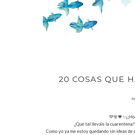
20 COSAS QUE 
MA
💜🌸💗✨¡¡Hol
¿Qué tal lleváis la cuarentena
Como yo ya me estoy quedando sin ideas de q