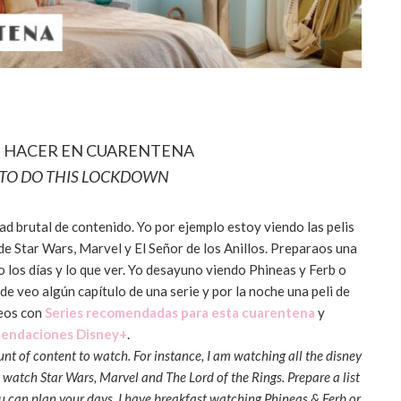
E HACER EN CUARENTENA
 TO DO THIS LOCKDOWN
d brutal de contenido. Yo por ejemplo estoy viendo las pelis
de Star Wars, Marvel y El Señor de los Anillos. Preparaos una
do los días y lo que ver. Yo desayuno viendo Phineas y Ferb o
de veo algún capítulo de una serie y por la noche una peli de
deos con
Series recomendadas para esta cuarentena
y
endaciones Disney+
.
 of content to watch. For instance, I am watching all the disney
o watch Star Wars, Marvel and The Lord of the Rings. Prepare a list
u can plan your days. I have breakfast watching Phineas & Ferb or