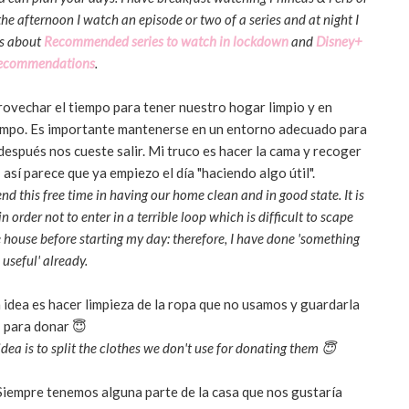
e afternoon I watch an episode or two of a series and at night I
os about
Recommended series to watch in lockdown
and
Disney+
ecommendations
.
rovechar el tiempo para tener nuestro hogar limpio y en
mpo. Es importante mantenerse en un entorno adecuado para
después nos cueste salir. Mi truco es hacer la cama y recoger
así parece que ya empiezo el día "haciendo algo útil".
d this free time in having our home clean and in good state. It is
 order not to enter in a terrible loop which is difficult to scape
 house before starting my day: therefore, I have done 'something
useful' already.
idea es hacer limpieza de la ropa que no usamos y guardarla
para donar 😇
dea is to split the clothes we don't use for donating them 😇
 Siempre tenemos alguna parte de la casa que nos gustaría