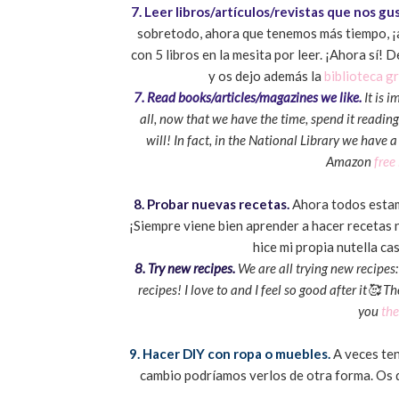
7. Leer libros/artículos/revistas que nos gu
sobretodo, ahora que tenemos más tiempo, ¡a
con 5 libros en la mesita por leer. ¡Ahora sí! 
y os dejo además la
biblioteca g
7. Read books/articles/magazines we like.
It is i
all, now that we have the time, spend it reading
will! In fact, in the National Library we have 
Amazon
free 
8. Probar nuevas recetas.
Ahora todos estamo
¡Siempre viene bien aprender a hacer recetas 
hice mi propia nutella cas
8. Try new recipes.
We are all trying new recipes
recipes! I love to and I feel so good after it🥰
you
the
9. Hacer DIY con ropa o muebles.
A veces te
cambio podríamos verlos de otra forma. Os d