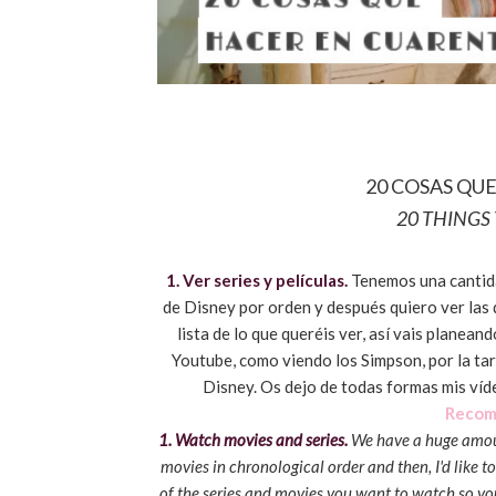
20 COSAS QU
20 THINGS
1. Ver series y películas.
Tenemos una cantida
de Disney por orden y después quiero ver las 
lista de lo que queréis ver, así vais planean
Youtube, como viendo los Simpson, por la tar
Disney. Os dejo de todas formas mis ví
Recom
1. Watch movies and series.
We have a huge amount
movies in chronological order and then, I'd like t
of the series and movies you want to watch so yo