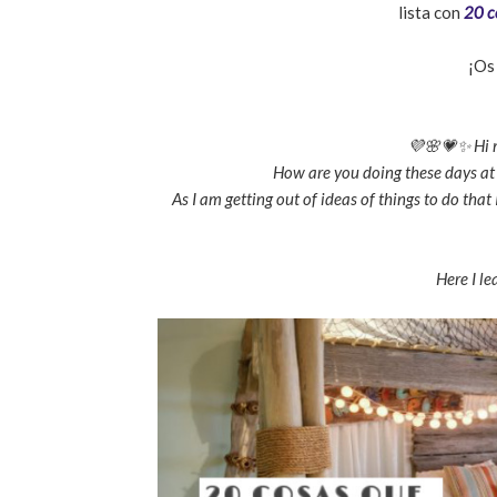
lista con
20 c
¡Os 
💜🌸💗✨ Hi m
How are you doing these days at 
As I am getting out of ideas of things to do that 
Here I l