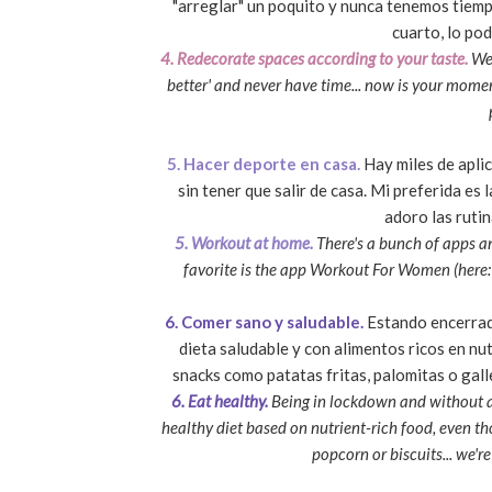
"arreglar" un poquito y nunca tenemos tiemp
cuarto, lo pod
4. Redecorate spaces according to your taste.
We 
better' and never have time... now is your momen
5. Hacer deporte en casa.
Hay miles de aplic
sin tener que salir de casa. Mi preferida e
adoro las ruti
5. Workout at home.
There's a bunch of apps a
favorite is the app Workout For Women (here
6. Comer sano y saludable.
Estando encerrad
dieta saludable y con alimentos ricos en nu
snacks como patatas fritas, palomitas o gall
6. Eat healthy.
Being in lockdown and without a
healthy diet based on nutrient-rich food, even tho
popcorn or biscuits... we're